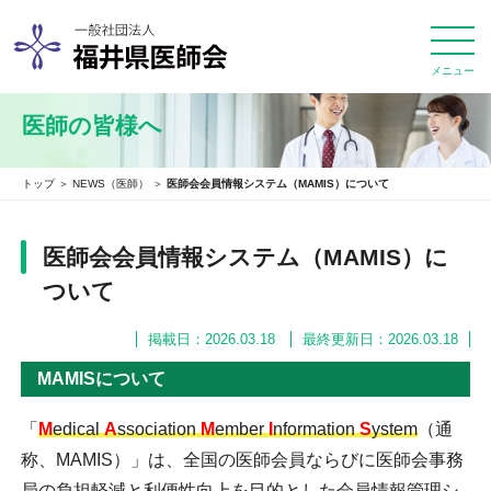
メニュー
医師の皆様へ
トップ
＞
NEWS（医師）
＞
医師会会員情報システム（MAMIS）について
医師会会員情報システム（MAMIS）に
ついて
掲載日：2026.03.18
最終更新日：2026.03.18
MAMISについて
「
M
edical
A
ssociation
M
ember
I
nformation
S
ystem
（通
称、
MAMIS
）」は、全国の医師会員ならびに医師会事務
局の負担軽減と利便性向上を目的とした会員情報管理シ